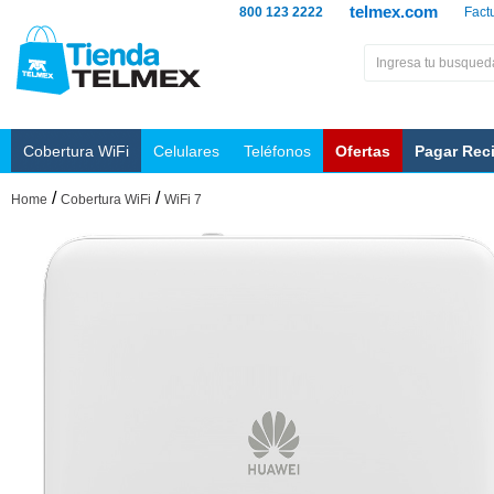
telmex.com
800 123 2222
Fact
Cobertura WiFi
Celulares
Teléfonos
Ofertas
Pagar Rec
/
/
Home
Cobertura WiFi
WiFi 7