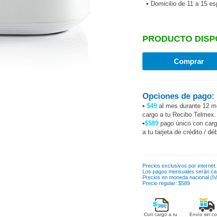
•
Domicilio de 11 a 15 e
PRODUCTO DISP
Opciones de pago:
•
$49
al mes durante 12 m
cargo a tu Recibo Telmex.
•
$589
pago único con car
a tu tarjeta de crédito / dé
Precios exclusivos por internet.
Los pagos mensuales serán ca
Precios en moneda nacional (IVA
Precio regular: $589
Con cargo a tu
Envío sin co