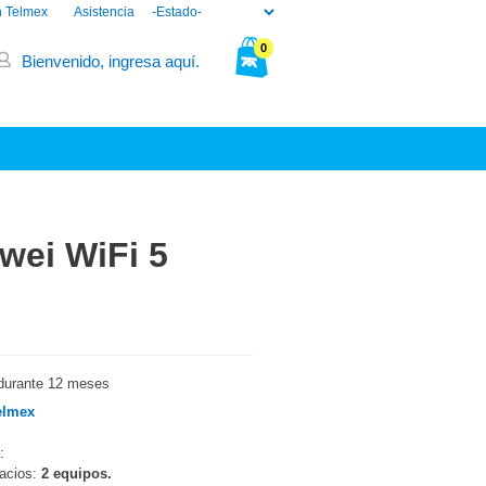
n Telmex
Asistencia
0
Bienvenido, ingresa aquí.
Tu bolsa está vacía.
wei WiFi 5
durante 12 meses
elmex
:
pacios:
2 equipos.