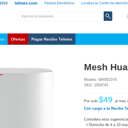
telmex.com
 2222
Factura Electrónica
Localiza tu Centro de Atenció
nos
Ofertas
Pagar Recibo Telmex
Mesh Hua
Modelo: WA8021V5
SKU: 1054743
$49
Por solo
al mes 
Con cargo a tu Recibo T
Considera esta sugerencia
•
Domicilio de 4 a 10 es