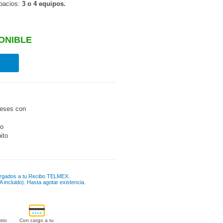
spacios:
3 o 4 equipos.
ONIBLE
eses con
go
bito
rgados a tu Recibo TELMEX.
 incluido). Hasta agotar existencia.
sto
Con cargo a tu