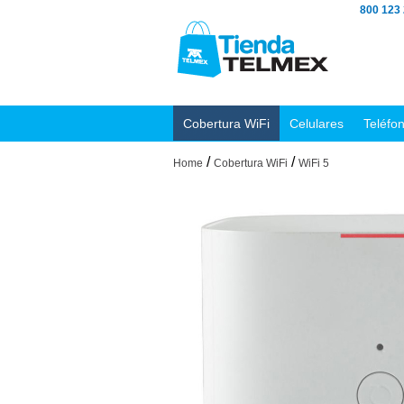
800 123
Cobertura WiFi
Celulares
Teléfo
/
/
Home
Cobertura WiFi
WiFi 5