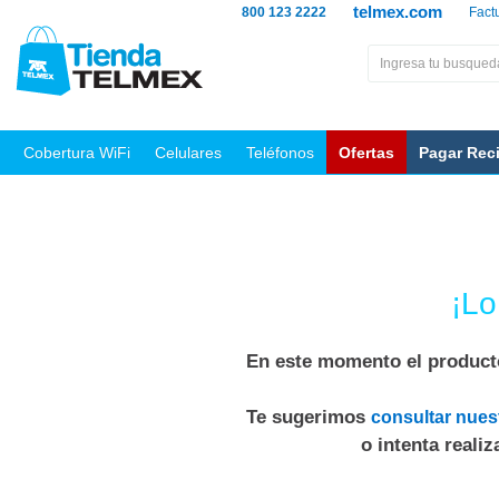
telmex.com
800 123 2222
Fact
Cobertura WiFi
Celulares
Teléfonos
Ofertas
Pagar Rec
¡Lo
En este momento el producto
Te sugerimos
consultar nues
o intenta reali