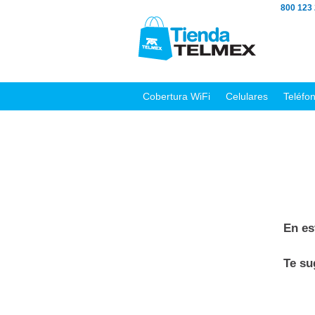
800 123
Cobertura WiFi
Celulares
Teléfo
En es
Te s