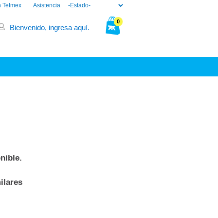
n Telmex
Asistencia
0
Bienvenido, ingresa aquí.
Tu bolsa está vacía.
nible.
ilares