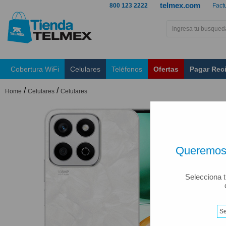
telmex.com
800 123 2222
Fact
Cobertura WiFi
Celulares
Teléfonos
Ofertas
Pagar Rec
/
/
Home
Celulares
Celulares
Queremos 
Selecciona t