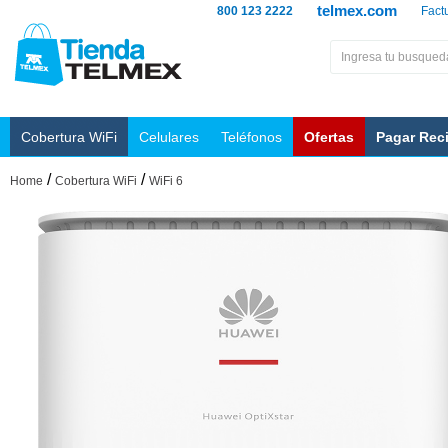
telmex.com
800 123 2222
Fact
Cobertura WiFi
Celulares
Teléfonos
Ofertas
Pagar Rec
/
/
Home
Cobertura WiFi
WiFi 6