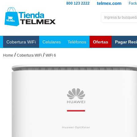
telmex.com
800 123 2222
Fact
Cobertura WiFi
Celulares
Teléfonos
Ofertas
Pagar Rec
/
/
Home
Cobertura WiFi
WiFi 6