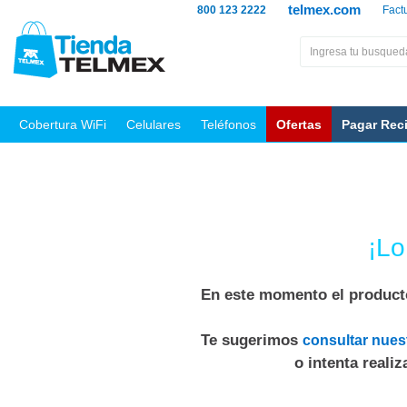
telmex.com
800 123 2222
Fact
Cobertura WiFi
Celulares
Teléfonos
Ofertas
Pagar Rec
¡Lo
En este momento el producto
Te sugerimos
consultar nues
o intenta reali