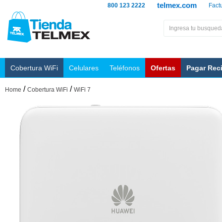
telmex.com
800 123 2222
Fact
Cobertura WiFi
Celulares
Teléfonos
Ofertas
Pagar Rec
/
/
Home
Cobertura WiFi
WiFi 7