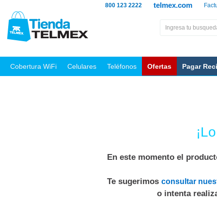
telmex.com
800 123 2222
Fact
Cobertura WiFi
Celulares
Teléfonos
Ofertas
Pagar Rec
¡Lo
En este momento el producto
Te sugerimos
consultar nues
o intenta reali