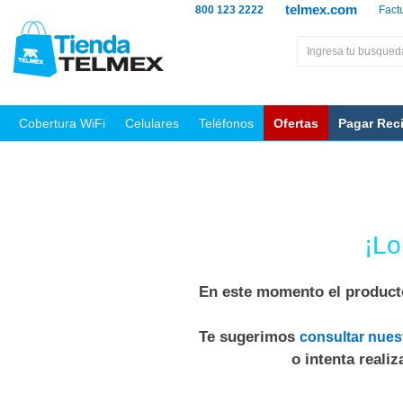
telmex.com
800 123 2222
Fact
Cobertura WiFi
Celulares
Teléfonos
Ofertas
Pagar Rec
¡Lo
En este momento el producto
Te sugerimos
consultar nues
o intenta reali