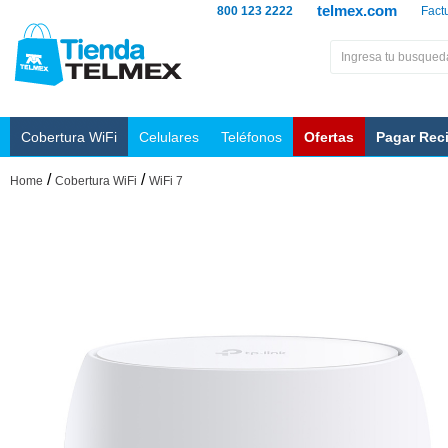
telmex.com
800 123 2222
Fact
Cobertura WiFi
Celulares
Teléfonos
Ofertas
Pagar Rec
/
/
Home
Cobertura WiFi
WiFi 7