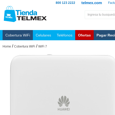
telmex.com
800 123 2222
Fact
Cobertura WiFi
Celulares
Teléfonos
Ofertas
Pagar Rec
/
/
Home
Cobertura WiFi
WiFi 7