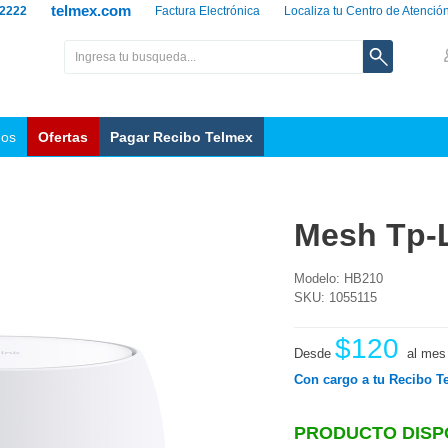
telmex.com
 2222
Factura Electrónica
Localiza tu Centro de Atenció
nos
Ofertas
Pagar Recibo Telmex
Mesh Tp-L
Modelo: HB210
SKU: 1055115
$120
Desde
al mes
Con cargo a tu Recibo T
PRODUCTO DISP