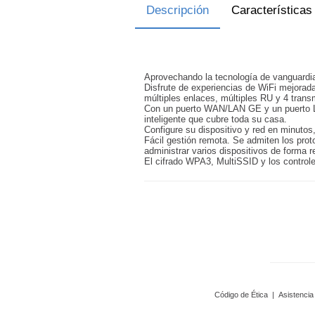
Descripción
Características
Aprovechando la tecnología de vanguardia
Disfrute de experiencias de WiFi mejora
múltiples enlaces, múltiples RU y 4 tran
Con un puerto WAN/LAN GE y un puerto LAN
inteligente que cubre toda su casa.
Configure su dispositivo y red en minutos,
Fácil gestión remota. Se admiten los pro
administrar varios dispositivos de forma 
El cifrado WPA3, MultiSSID y los control
Código de Ética
|
Asistencia