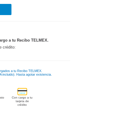
argo a tu Recibo TELMEX.
e crédito:
rgados a tu Recibo TELMEX.
 incluido). Hasta agotar existencia.
sto
Con cargo a tu
tarjeta de
crédito