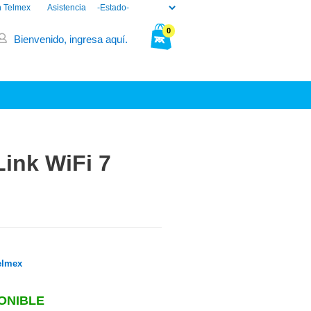
n Telmex
Asistencia
0
Bienvenido, ingresa aquí.
Tu bolsa está vacía.
ink WiFi 7
elmex
ONIBLE