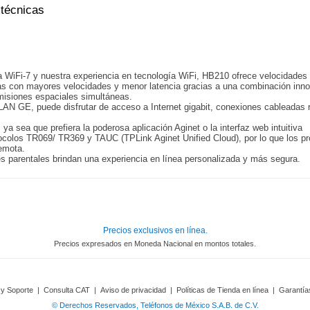
 técnicas
 WiFi-7 y nuestra experiencia en tecnología WiFi, HB210 ofrece velocidades
das con mayores velocidades y menor latencia gracias a una combinación in
smisiones espaciales simultáneas.
 GE, puede disfrutar de acceso a Internet gigabit, conexiones cableadas r
 ya sea que prefiera la poderosa aplicación Aginet o la interfaz web intuitiva
tocolos TR069/ TR369 y TAUC (TPLink Aginet Unified Cloud), por lo que los p
remota.
es parentales brindan una experiencia en línea personalizada y más segura.
Precios exclusivos en línea.
Precios expresados en Moneda Nacional en montos totales.
 y Soporte
|
Consulta CAT
|
Aviso de privacidad
|
Políticas de Tienda en línea
|
Garantía
© Derechos Reservados, Teléfonos de México S.A.B. de C.V.