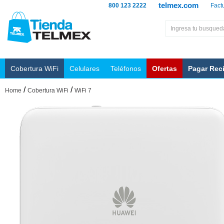
telmex.com
800 123 2222
Fact
Cobertura WiFi
Celulares
Teléfonos
Ofertas
Pagar Rec
/
/
Home
Cobertura WiFi
WiFi 7