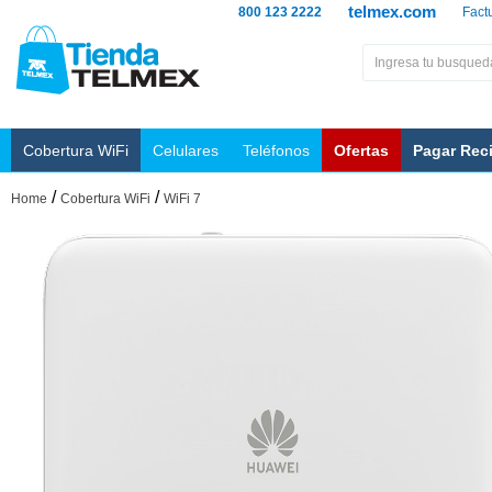
telmex.com
800 123 2222
Fact
Cobertura WiFi
Celulares
Teléfonos
Ofertas
Pagar Rec
/
/
Home
Cobertura WiFi
WiFi 7