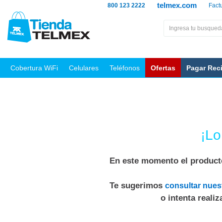
telmex.com
800 123 2222
Fact
Cobertura WiFi
Celulares
Teléfonos
Ofertas
Pagar Rec
¡Lo
En este momento el producto
Te sugerimos
consultar nues
o intenta reali