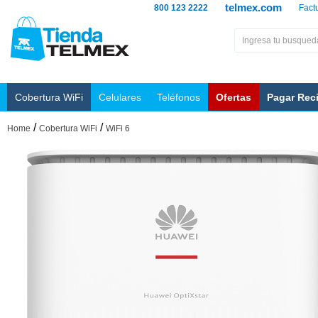
telmex.com
800 123 2222
Fact
Cobertura WiFi
Celulares
Teléfonos
Ofertas
Pagar Rec
/
/
Home
Cobertura WiFi
WiFi 6