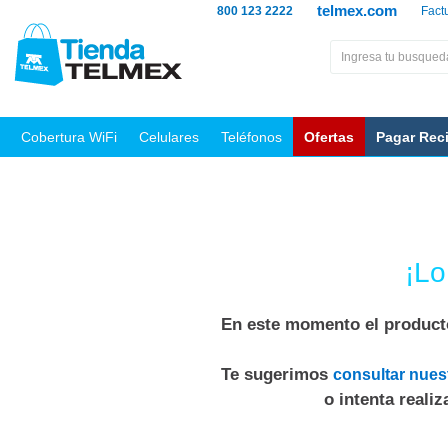
telmex.com
800 123 2222
Fact
Cobertura WiFi
Celulares
Teléfonos
Ofertas
Pagar Rec
¡Lo
En este momento el producto
Te sugerimos
consultar nues
o intenta reali