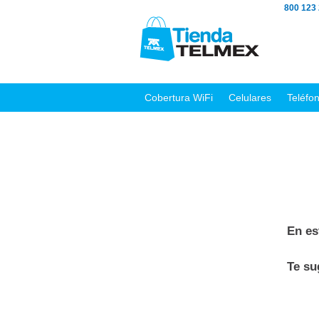
800 123
Cobertura WiFi
Celulares
Teléfo
En es
Te s