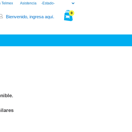
n Telmex
Asistencia
0
Bienvenido, ingresa aquí.
Tu bolsa está vacía.
nible.
ilares