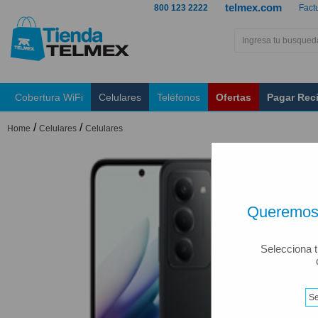
telmex.com
800 123 2222
Fact
Cobertura WiFi
Celulares
Teléfonos
Ofertas
Pagar Rec
/
/
Home
Celulares
Celulares
Queremos 
Selecciona t