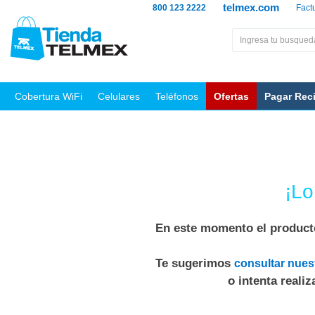
telmex.com
800 123 2222
Fact
Cobertura WiFi
Celulares
Teléfonos
Ofertas
Pagar Rec
¡Lo
En este momento el producto
Te sugerimos
consultar nues
o intenta reali