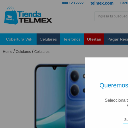
telmex.com
800 123 2222
Fact
Cobertura WiFi
Celulares
Teléfonos
Ofertas
Pagar Rec
/
/
Home
Celulares
Celulares
Queremos 
Selecciona t