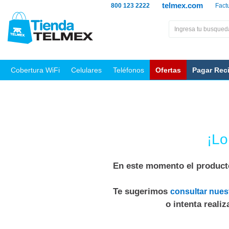
telmex.com
800 123 2222
Fact
Cobertura WiFi
Celulares
Teléfonos
Ofertas
Pagar Rec
¡Lo
En este momento el producto
Te sugerimos
consultar nues
o intenta reali