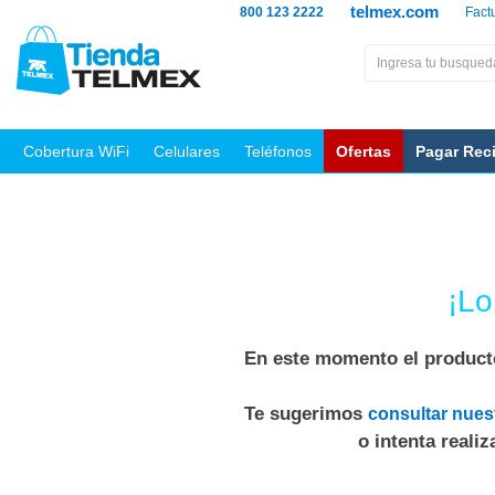
telmex.com
800 123 2222
Fact
Cobertura WiFi
Celulares
Teléfonos
Ofertas
Pagar Rec
¡Lo
En este momento el producto
Te sugerimos
consultar nues
o intenta reali