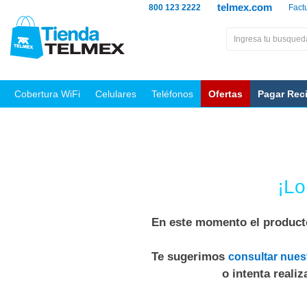
telmex.com
800 123 2222
Fact
Cobertura WiFi
Celulares
Teléfonos
Ofertas
Pagar Rec
¡Lo
En este momento el producto
Te sugerimos
consultar nues
o intenta reali