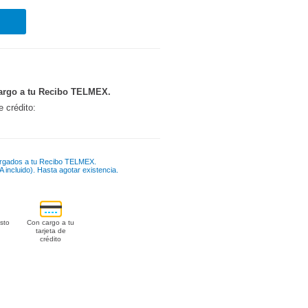
argo a tu Recibo TELMEX.
e crédito:
rgados a tu Recibo TELMEX.
 incluido). Hasta agotar existencia.
sto
Con cargo a tu
tarjeta de
crédito