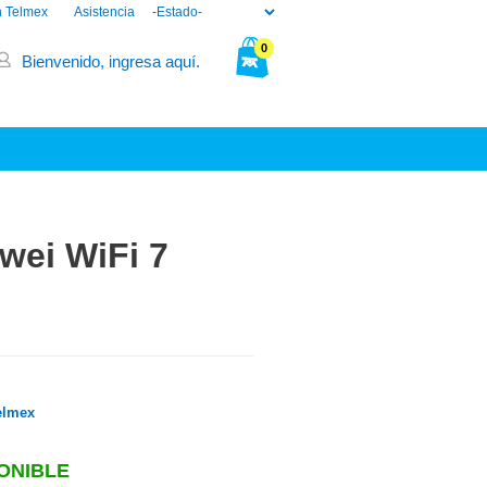
n Telmex
Asistencia
0
Bienvenido, ingresa aquí.
Tu bolsa está vacía.
wei WiFi 7
elmex
ONIBLE