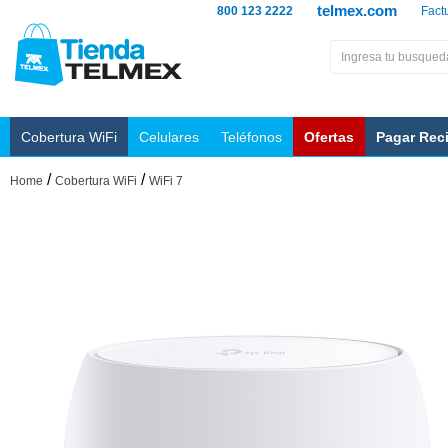
telmex.com
800 123 2222
Fact
Cobertura WiFi
Celulares
Teléfonos
Ofertas
Pagar Rec
/
/
Home
Cobertura WiFi
WiFi 7