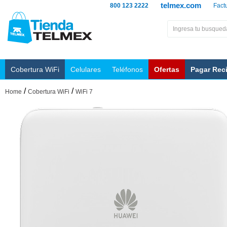
telmex.com
800 123 2222
Fact
Cobertura WiFi
Celulares
Teléfonos
Ofertas
Pagar Rec
/
/
Home
Cobertura WiFi
WiFi 7