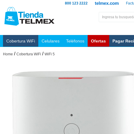
telmex.com
800 123 2222
Fact
Cobertura WiFi
Celulares
Teléfonos
Ofertas
Pagar Rec
/
/
Home
Cobertura WiFi
WiFi 5