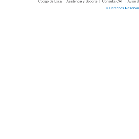
Código de Ética
|
Asistencia y Soporte
|
Consulta CAT
|
Aviso d
© Derechos Reservado