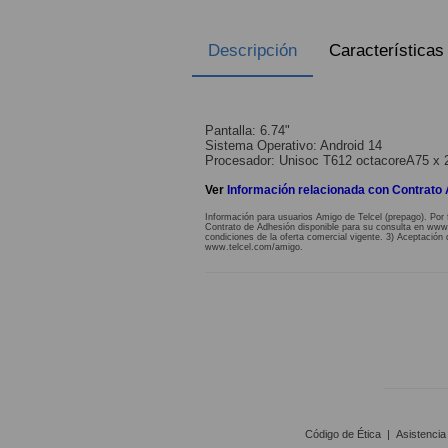
Descripción
Características
Pantalla: 6.74"
Sistema Operativo: Android 14
Procesador: Unisoc T612 octacoreA75 x 
Ver
Información relacionada con Contrato
Información para usuarios Amigo de Telcel (prepago). Por 
Contrato de Adhesión disponible para su consulta en www.te
condiciones de la oferta comercial vigente. 3) Aceptación 
www.telcel.com/amigo.
Código de Ética
|
Asistencia