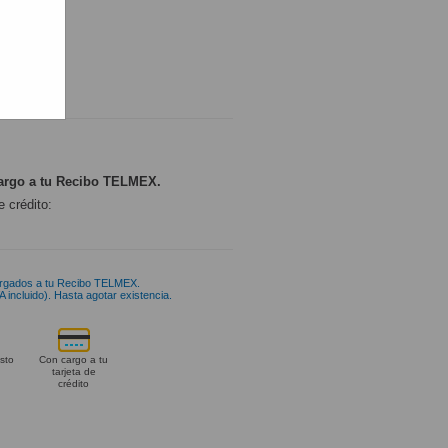
ONIBLE
argo a tu Recibo TELMEX.
e crédito:
rgados a tu Recibo TELMEX.
 incluido). Hasta agotar existencia.
sto
Con cargo a tu
tarjeta de
crédito