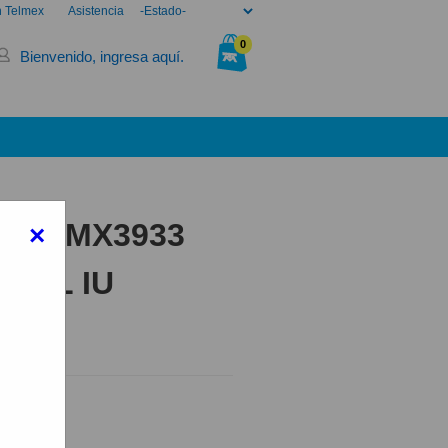
n Telmex
Asistencia
0
Bienvenido, ingresa aquí.
Tu bolsa está vacía.
4G RMX3933
×
AZUL IU
0 AZUL
elmex