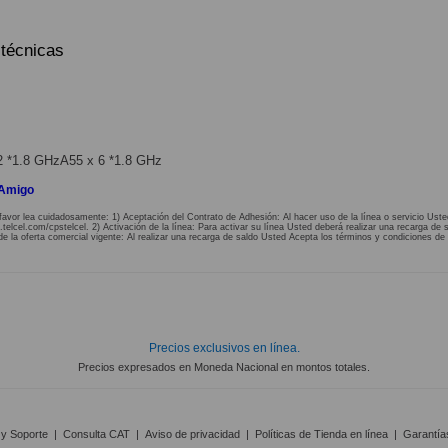
 técnicas
2 *1.8 GHzA55 x 6 *1.8 GHz
 Amigo
favor lea cuidadosamente: 1) Aceptación del Contrato de Adhesión: Al hacer uso de la línea o servicio Uste
lcel.com/cpstelcel. 2) Activación de la línea: Para activar su línea Usted deberá realizar una recarga de s
de la oferta comercial vigente: Al realizar una recarga de saldo Usted Acepta los términos y condiciones de 
Precios exclusivos en línea.
Precios expresados en Moneda Nacional en montos totales.
 y Soporte
|
Consulta CAT
|
Aviso de privacidad
|
Políticas de Tienda en línea
|
Garantía