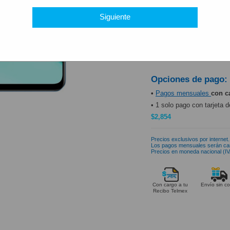
PRODUCTO DISP
Siguiente
Opciones de pago:
•
Pagos mensuales
con c
• 1 solo pago con tarjeta d
$2,854
Precios exclusivos por internet.
Los pagos mensuales serán ca
Precios en moneda nacional (IVA
Con cargo a tu
Envío sin co
Recibo Telmex