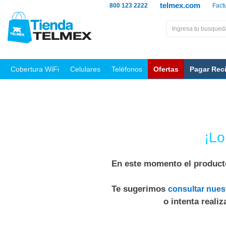
telmex.com
800 123 2222
Fact
Cobertura WiFi
Celulares
Teléfonos
Ofertas
Pagar Rec
¡Lo
En este momento el producto
Te sugerimos
consultar nues
o intenta reali