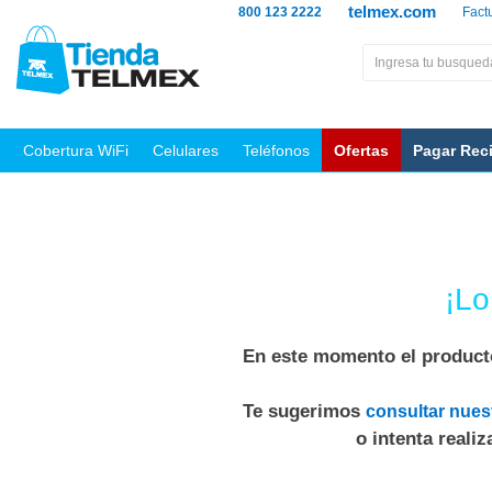
telmex.com
800 123 2222
Fact
Cobertura WiFi
Celulares
Teléfonos
Ofertas
Pagar Rec
¡Lo
En este momento el producto
Te sugerimos
consultar nues
o intenta reali