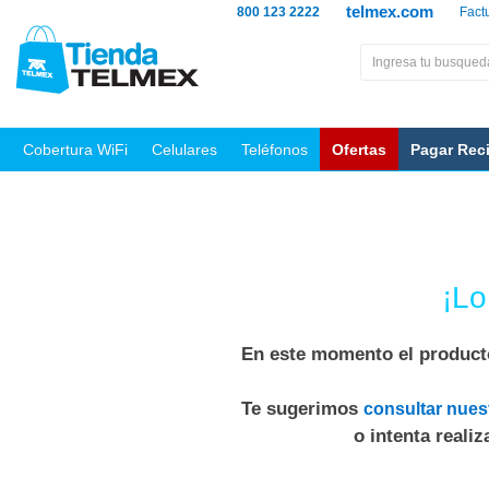
telmex.com
800 123 2222
Fact
Cobertura WiFi
Celulares
Teléfonos
Ofertas
Pagar Rec
¡Lo
En este momento el producto
Te sugerimos
consultar nues
o intenta reali