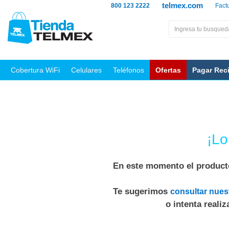
telmex.com
800 123 2222
Fact
Cobertura WiFi
Celulares
Teléfonos
Ofertas
Pagar Rec
¡Lo
En este momento el producto
Te sugerimos
consultar nues
o intenta reali