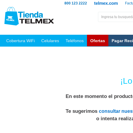
telmex.com
800 123 2222
Fact
Cobertura WiFi
Celulares
Teléfonos
Ofertas
Pagar Rec
¡Lo
En este momento el producto
Te sugerimos
consultar nues
o intenta reali