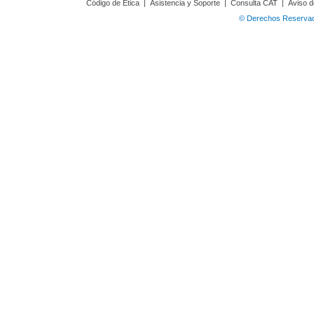
Código de Ética
|
Asistencia y Soporte
|
Consulta CAT
|
Aviso d
© Derechos Reservado