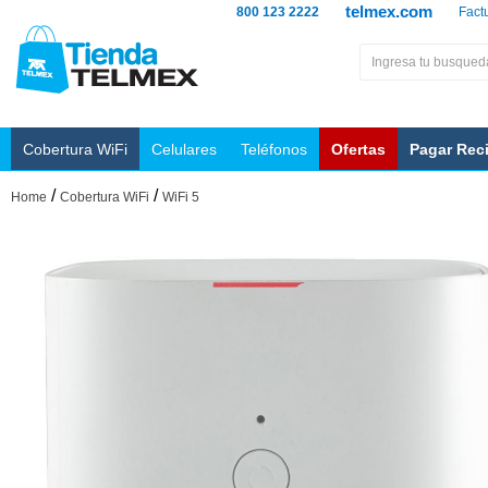
telmex.com
800 123 2222
Fact
Cobertura WiFi
Celulares
Teléfonos
Ofertas
Pagar Rec
/
/
Home
Cobertura WiFi
WiFi 5