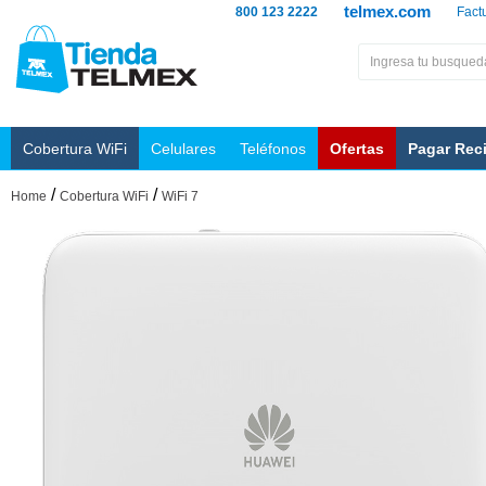
telmex.com
800 123 2222
Fact
Cobertura WiFi
Celulares
Teléfonos
Ofertas
Pagar Rec
/
/
Home
Cobertura WiFi
WiFi 7