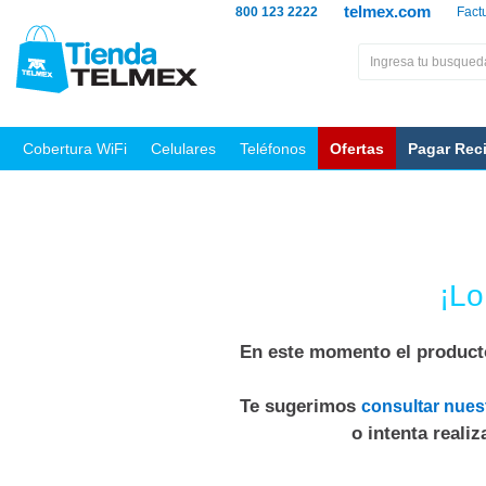
telmex.com
800 123 2222
Fact
Cobertura WiFi
Celulares
Teléfonos
Ofertas
Pagar Rec
¡Lo
En este momento el producto
Te sugerimos
consultar nues
o intenta reali