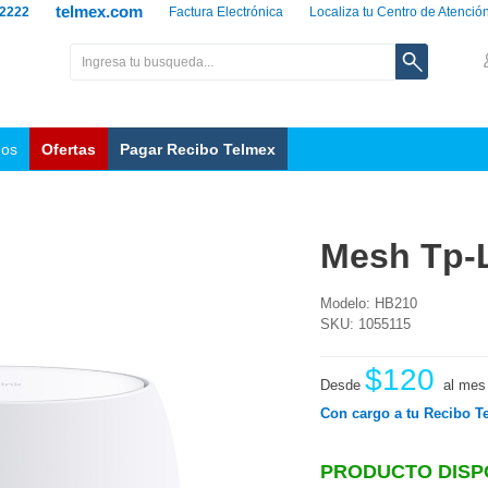
telmex.com
 2222
Factura Electrónica
Localiza tu Centro de Atenció
nos
Ofertas
Pagar Recibo Telmex
Mesh Tp-L
Modelo: HB210
SKU: 1055115
$120
Desde
al mes
Con cargo a tu Recibo T
PRODUCTO DISP