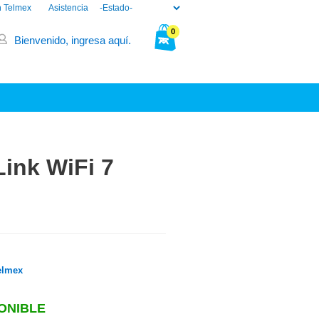
n Telmex
Asistencia
0
Bienvenido, ingresa aquí.
Tu bolsa está vacía.
ink WiFi 7
elmex
ONIBLE