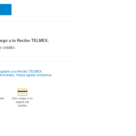
argo a tu Recibo TELMEX.
e crédito:
rgados a tu Recibo TELMEX.
 incluido). Hasta agotar existencia.
sto
Con cargo a tu
tarjeta de
crédito