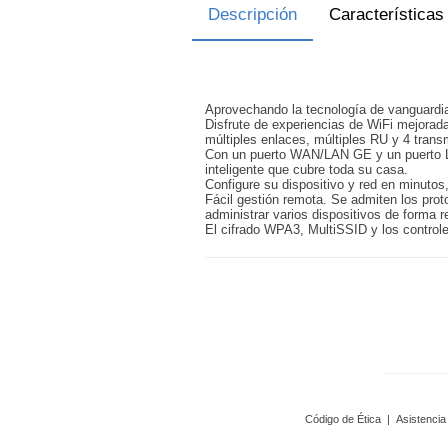
Descripción
Características
Aprovechando la tecnología de vanguardia
Disfrute de experiencias de WiFi mejora
múltiples enlaces, múltiples RU y 4 tran
Con un puerto WAN/LAN GE y un puerto LAN
inteligente que cubre toda su casa.
Configure su dispositivo y red en minutos,
Fácil gestión remota. Se admiten los pro
administrar varios dispositivos de forma 
El cifrado WPA3, MultiSSID y los control
Código de Ética
|
Asistencia