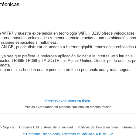
 técnicas
 WiFi-7 y nuestra experiencia en tecnología WiFi, HB210 ofrece velocidades
das con mayores velocidades y menor latencia gracias a una combinación in
smisiones espaciales simultáneas.
 GE, puede disfrutar de acceso a Internet gigabit, conexiones cableadas r
 ya sea que prefiera la poderosa aplicación Aginet o la interfaz web intuitiva
tocolos TR069/ TR369 y TAUC (TPLink Aginet Unified Cloud), por lo que los p
remota.
es parentales brindan una experiencia en línea personalizada y más segura.
Precios exclusivos en línea.
Precios expresados en Moneda Nacional en montos totales.
 y Soporte
|
Consulta CAT
|
Aviso de privacidad
|
Políticas de Tienda en línea
|
Garantía
© Derechos Reservados, Teléfonos de México S.A.B. de C.V.