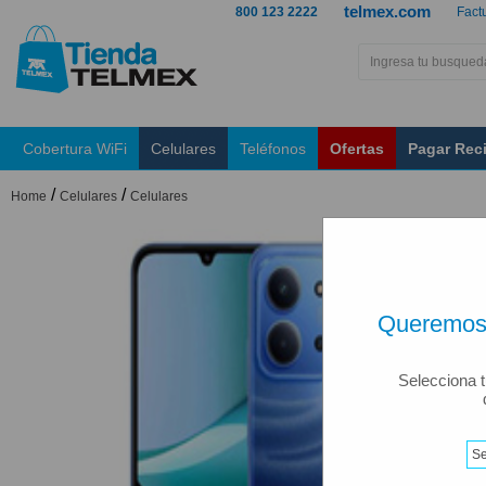
telmex.com
800 123 2222
Fact
Cobertura WiFi
Celulares
Teléfonos
Ofertas
Pagar Rec
/
/
Home
Celulares
Celulares
Queremos 
Selecciona t