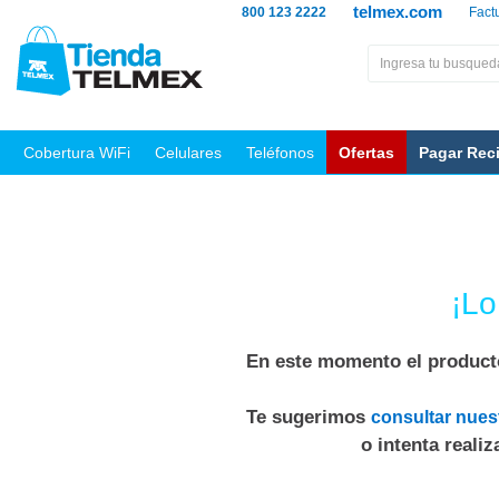
telmex.com
800 123 2222
Fact
Cobertura WiFi
Celulares
Teléfonos
Ofertas
Pagar Rec
¡Lo
En este momento el producto
Te sugerimos
consultar nues
o intenta reali