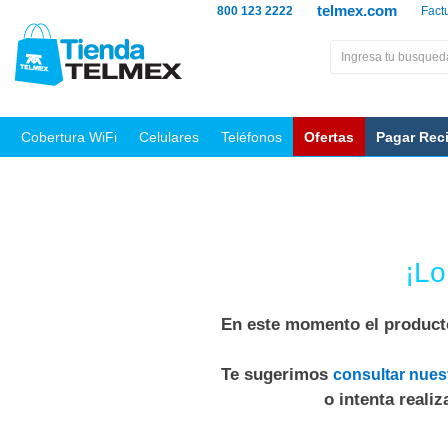
telmex.com
800 123 2222
Fact
Cobertura WiFi
Celulares
Teléfonos
Ofertas
Pagar Rec
¡Lo
En este momento el producto
Te sugerimos
consultar nues
o intenta reali