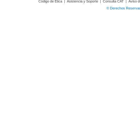
Código de Ética
|
Asistencia y Soporte
|
Consulta CAT
|
Aviso d
© Derechos Reservado