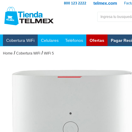
telmex.com
800 123 2222
Fact
Cobertura WiFi
Celulares
Teléfonos
Ofertas
Pagar Rec
/
/
Home
Cobertura WiFi
WiFi 5