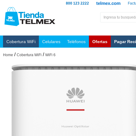
telmex.com
800 123 2222
Fact
Cobertura WiFi
Celulares
Teléfonos
Ofertas
Pagar Rec
/
/
Home
Cobertura WiFi
WiFi 6