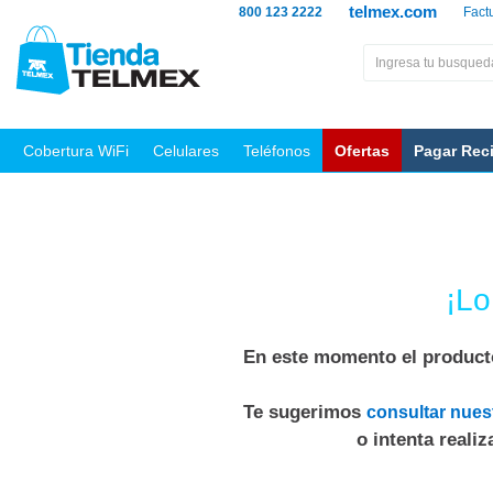
telmex.com
800 123 2222
Fact
Cobertura WiFi
Celulares
Teléfonos
Ofertas
Pagar Rec
¡Lo
En este momento el producto
Te sugerimos
consultar nues
o intenta reali