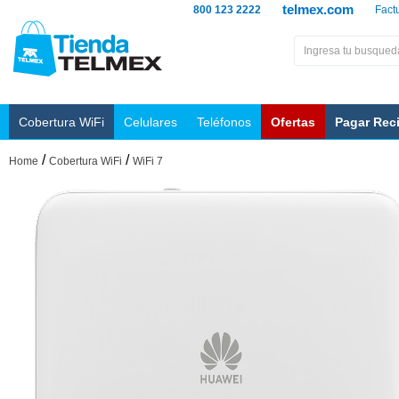
telmex.com
800 123 2222
Fact
Cobertura WiFi
Celulares
Teléfonos
Ofertas
Pagar Rec
/
/
Home
Cobertura WiFi
WiFi 7