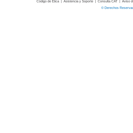
Código de Ética
|
Asistencia y Soporte
|
Consulta CAT
|
Aviso d
© Derechos Reservado