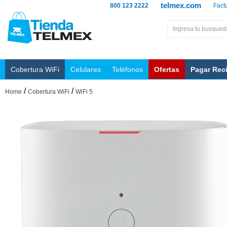
telmex.com
800 123 2222
Fact
Cobertura WiFi
Celulares
Teléfonos
Ofertas
Pagar Rec
/
/
Home
Cobertura WiFi
WiFi 5