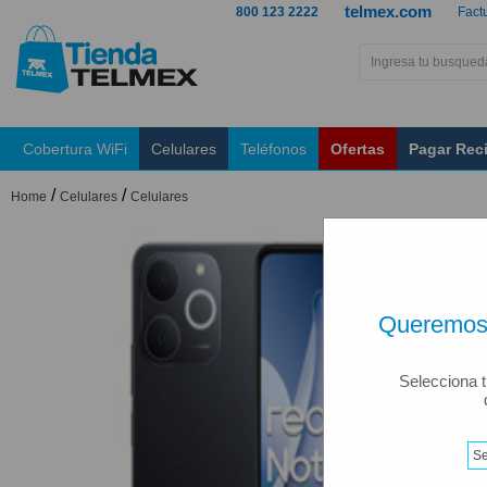
telmex.com
800 123 2222
Fact
Cobertura WiFi
Celulares
Teléfonos
Ofertas
Pagar Rec
/
/
Home
Celulares
Celulares
Queremos 
Selecciona t