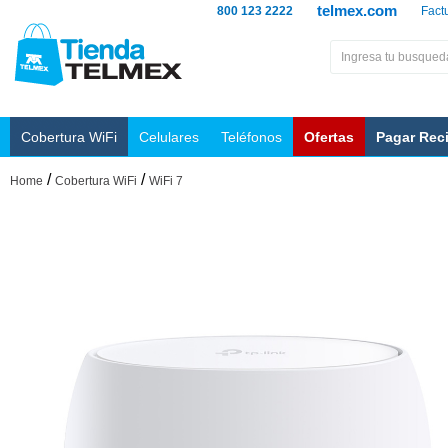
telmex.com
800 123 2222
Fact
Cobertura WiFi
Celulares
Teléfonos
Ofertas
Pagar Rec
/
/
Home
Cobertura WiFi
WiFi 7